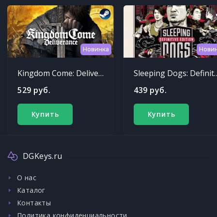
Новинка
Нови
Kingdom Come: Deliverance
Sleeping Dogs: Def
529 руб.
439 руб.
Купить
Купить
DGKeys.ru
О нас
Каталог
Контакты
Политика конфиденциальности