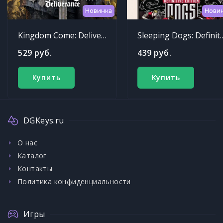
Новинка
Нови
Kingdom Come: Deliverance
Sleeping Dogs: Def
529 руб.
439 руб.
Купить
Купить
DGKeys.ru
О нас
Каталог
Контакты
Политика конфиденциальности
Игры