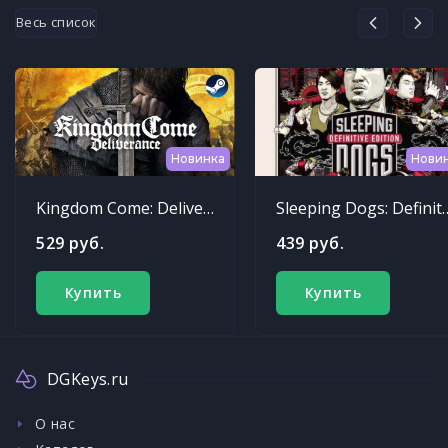
Весь список
Новинка
Нови
Kingdom Come: Deliverance
Sleeping Dogs: Def
529 руб.
439 руб.
Купить
Купить
DGKeys.ru
О нас