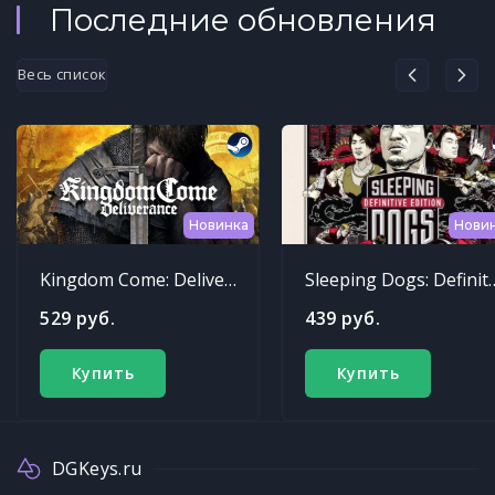
Последние обновления
Весь список
Новинка
Нови
Kingdom Come: Deliverance
Sleeping Dogs: Def
529 руб.
439 руб.
Купить
Купить
DGKeys.ru