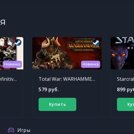
я
Новинка
Новинка
Sleeping Dogs: Definitive Edition
Total War: WARHAMMER - Chaos Warriors Race Pack
Starcra
579 руб.
899 ру
Купить
Ку
Игры