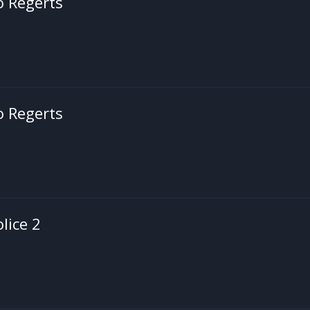
o Regerts
o Regerts
olice 2