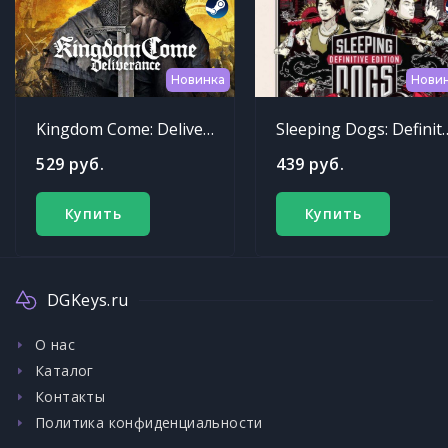
Новинка
Нови
Kingdom Come: Deliverance
Sleeping Dogs: Def
529 руб.
439 руб.
Купить
Купить
DGKeys.ru
О нас
Каталог
Контакты
Политика конфиденциальности