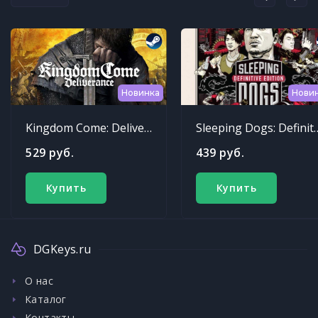
Новинка
Нови
Kingdom Come: Deliverance
Sleeping Dogs: Def
529 руб.
439 руб.
Купить
Купить
DGKeys.ru
О нас
Каталог
Контакты