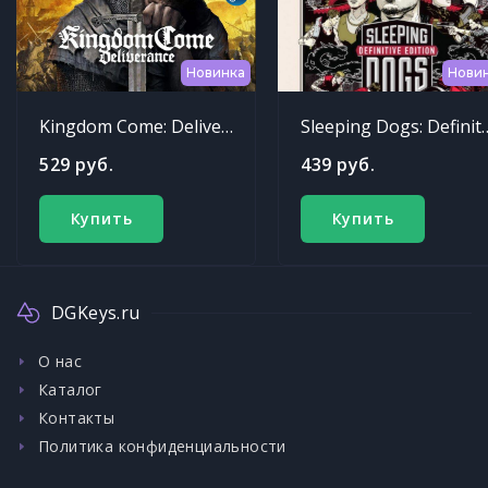
Новинка
Нови
Kingdom Come: Deliverance
Sleeping Dogs: Def
529 руб.
439 руб.
Купить
Купить
DGKeys.ru
О нас
Каталог
Контакты
Политика конфиденциальности