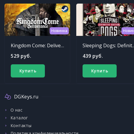
Новинка
Нови
Kingdom Come: Deliverance
Sleeping Dogs: Def
529 руб.
439 руб.
Купить
Купить
DGKeys.ru
О нас
Каталог
Контакты
Политика конфиденциальности