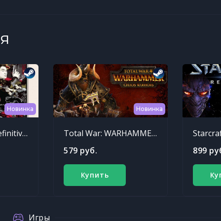
я
Новинка
Новинка
Sleeping Dogs: Definitive Edition
Total War: WARHAMMER - Chaos Warriors Race Pack
Starcra
579 руб.
899 ру
Купить
Ку
Игры