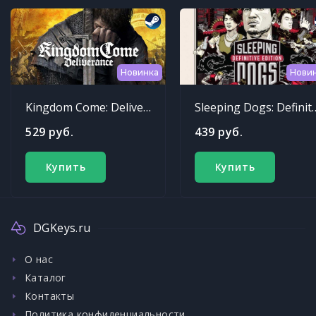
Новинка
Нови
Kingdom Come: Deliverance
Sleeping Dogs: Def
529 руб.
439 руб.
Купить
Купить
DGKeys.ru
О нас
Каталог
Контакты
Политика конфиденциальности