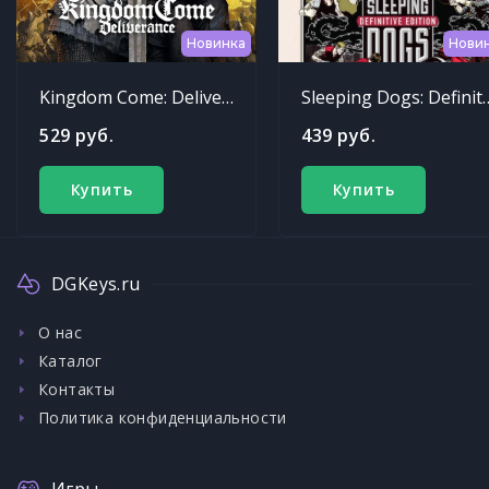
Новинка
Нови
Kingdom Come: Deliverance
Sleeping Dogs: Def
529 руб.
439 руб.
Купить
Купить
DGKeys.ru
О нас
Каталог
Контакты
Политика конфиденциальности
Игры