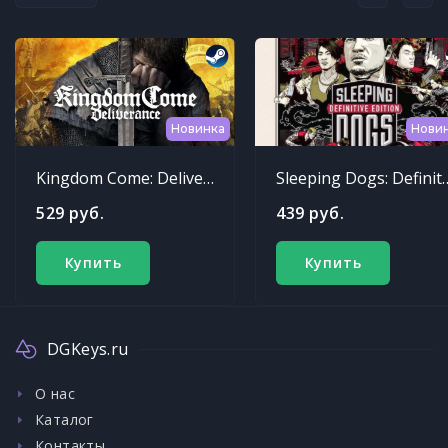
Новинка
Нови
Kingdom Come: Deliverance
Sleeping Dogs: Def
529 руб.
439 руб.
Купить
Купить
DGKeys.ru
О нас
Каталог
Контакты