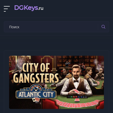
DGKeys
.ru