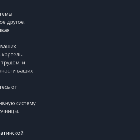
стемы
е другое.
ывая
 ваших
 картель.
 трудом, и
нности ваших
тесь от
ивную систему
очницы.
Латинской