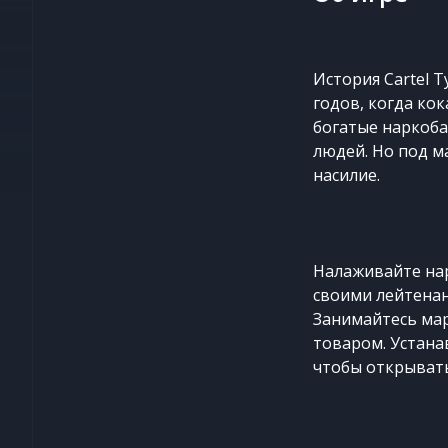
История Cartel 
годов, когда ко
богатые наркоба
людей. Но под м
насилие.
Налаживайте нар
своими лейтена
Занимайтесь мар
товаром. Устана
чтобы открывать