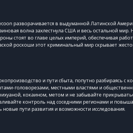
Tycoon разворачивается в выдуманной Латинской Америке
каиновая волна захлестнула США и весь остальной мир.
роны стоят во главе целых империй, обеспечивая рабо
аской роскоши этот криминальный мир скрывает жесто
копроизводство и пути сбыта, попутно разбираясь с к
нтами-головорезами, местными властями и обществен
ихуаной, кокаином, метом и не забывайте прикрывать
вливайте контроль над соседними регионами и повыша
 новые пути развития и возможности исследования.