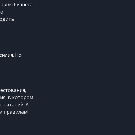
а для бизнеса.
те
родить
силия. Но
естования,
ия, в котором
испытаний. А
м правилам!