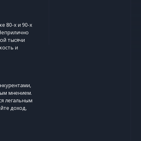
 80-х и 90-х
 Неприлично
той тысячи
кость и
онкурентами,
ным мнением.
ся легальным
йте доход,