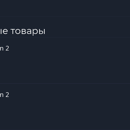
ые товары
on 2
on 2