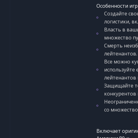
Особенности иг
Создайте сво
логистики, в
Власть в ваш
множество пу
Смерть неизб
лейтенантов.
Все можно ку
используйте 
лейтенантов 
Защищайте то
конкурентов н
Неограниченн
со множество
Включает оригин