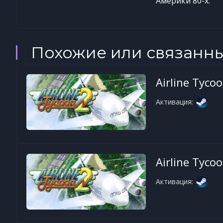
Америки 80-х.
Похожие или связанн
Airline Tyco
Активация:
Airline Tyco
Активация: