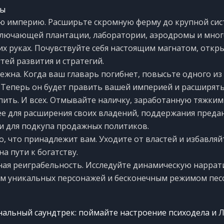
ры
ю империю. Расширьте скромную ферму до крупной си
ключающей плантации, лаборатории, аэродромы и много
их руках. Почувствуйте себя настоящим магнатом, откр
тей развития и стратегий.
ежна. Когда ваш главарь погибнет, повысьте одного из
 Теперь он будет править вашей империей и расширять
пить. И всех. Отмывайте наличку, заработанную тяжким
ее для расширения своих владений, поддержания преда
и для подкупа продажных политиков.
, что принадлежит вам. Уходите от властей и избавляй
а пути к богатству.
ая реиграбельность. Исследуйте динамическую наррат
м уникальных персонажей и бесконечным режимом пес
альный саундтрек: поймайте настроение психодела и 