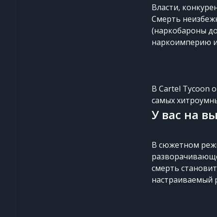
Власти, конкуре
Смерть неизбежн
(наркобароны до
наркоимперию и
В Cartel Tycoon
самых хитроумны
У вас на в
В сюжетном режи
разворачивающег
смерть становит
настраиваемый 