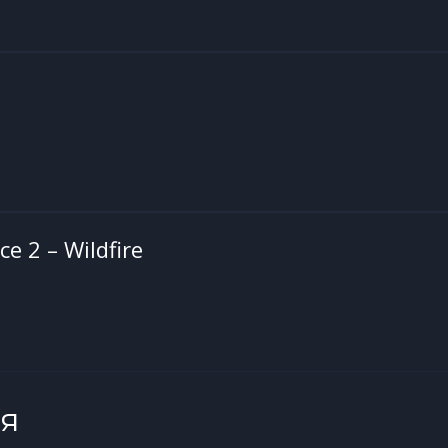
ce 2 – Wildfire
я