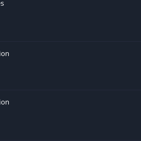
es
ion
ion