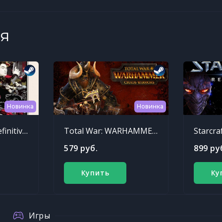
я
Новинка
Новинка
Sleeping Dogs: Definitive Edition
Total War: WARHAMMER - Chaos Warriors Race Pack
Starcra
579 руб.
899 ру
Купить
Ку
Игры