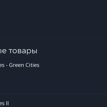
ые товары
nes - Green Cities
es II