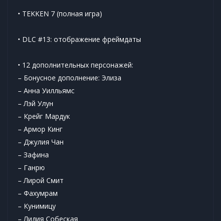
• TEKKEN 7 (полная игра)
• DLC #13: отображение фреймдаты
• 12 дополнительных персонажей:
– Бонусное дополнение: Элиза
– Анна Уилльямс
– Лэй Улун
– Крейг Мардук
– Армор Кинг
– Джулия Чан
– Зафина
– Ганрю
– Лирой Смит
– Фахумрам
– Кунимицу
– Лидия Собеская