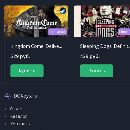
Новинка
Нови
Kingdom Come: Deliverance
Sleeping Dogs: Def
529 руб.
439 руб.
Купить
Купить
DGKeys.ru
О нас
Каталог
Контакты