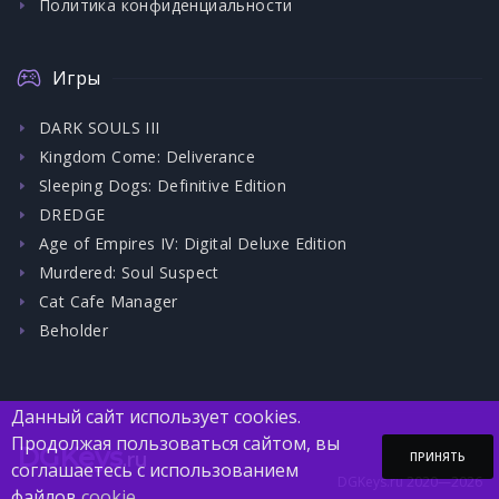
Политика конфиденциальности
Игры
DARK SOULS III
Kingdom Come: Deliverance
Sleeping Dogs: Definitive Edition
DREDGE
Age of Empires IV: Digital Deluxe Edition
Murdered: Soul Suspect
Cat Cafe Manager
Beholder
Данный сайт использует cookies.
Продолжая пользоваться сайтом, вы
DGKeys
.ru
ПРИНЯТЬ
соглашаетесь с использованием
DGKeys.ru 2020—2026
файлов
cookie