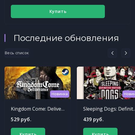
Купить
Последние обновления
Весь список
Новинка
Нови
Kingdom Come: Deliverance
Sleeping Dogs: Def
529 руб.
439 руб.
Купить
Купить