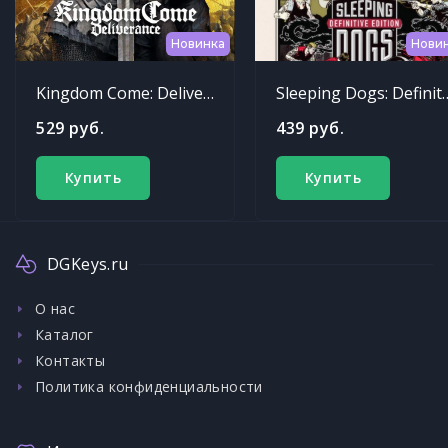
Новинка
Нови
Kingdom Come: Deliverance
Sleeping Dogs: Def
529 руб.
439 руб.
Купить
Купить
DGKeys.ru
О нас
Каталог
Контакты
Политика конфиденциальности