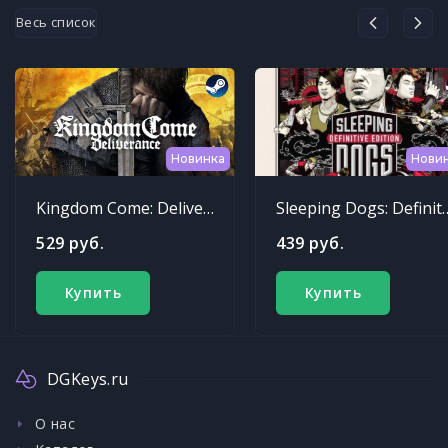
Весь список
Новинка
Нови
Kingdom Come: Deliverance
Sleeping Dogs: Def
529 руб.
439 руб.
Купить
Купить
DGKeys.ru
О нас