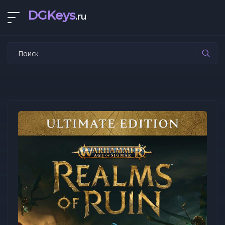
DGKeys
.ru