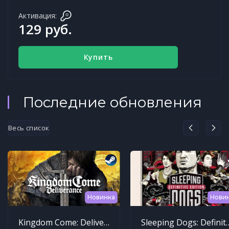
Активация:
129 руб.
Купить
Последние обновления
Весь список
Новинка
Нови
Kingdom Come: Deliverance
Sleeping Dogs: Def