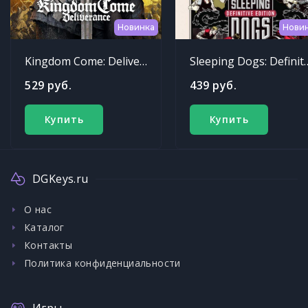
Новинка
Нови
Kingdom Come: Deliverance
Sleeping Dogs: Def
529 руб.
439 руб.
Купить
Купить
DGKeys.ru
О нас
Каталог
Контакты
Политика конфиденциальности
Игры