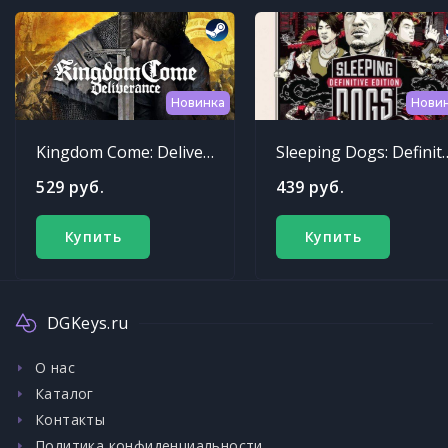
Новинка
Нови
Kingdom Come: Deliverance
Sleeping Dogs: Def
529 руб.
439 руб.
Купить
Купить
DGKeys.ru
О нас
Каталог
Контакты
Политика конфиденциальности