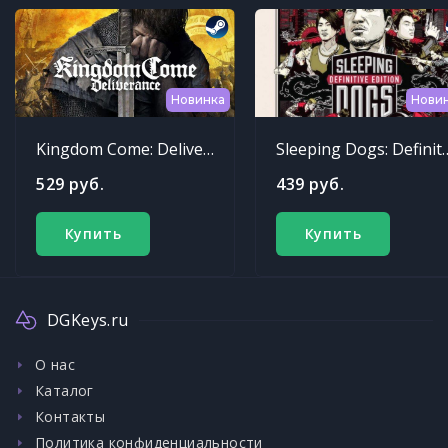
Новинка
Нови
Kingdom Come: Deliverance
Sleeping Dogs: Def
529 руб.
439 руб.
Купить
Купить
DGKeys.ru
О нас
Каталог
Контакты
Политика конфиденциальности