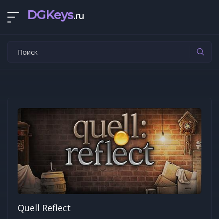
DGKeys
.ru
Quell Reflect