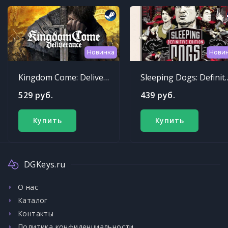
Новинка
Нови
Kingdom Come: Deliverance
Sleeping Dogs: Def
529 руб.
439 руб.
Купить
Купить
DGKeys.ru
О нас
Каталог
Контакты
Политика конфиденциальности