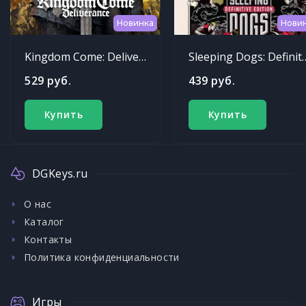
Новинка
Нови
Kingdom Come: Deliverance
Sleeping Dogs: Def
529 руб.
439 руб.
Купить
Купить
DGKeys.ru
О нас
Каталог
Контакты
Политика конфиденциальности
Игры