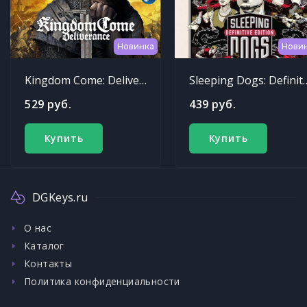
Новинка
Нови
Kingdom Come: Deliverance
Sleeping Dogs: Def
529 руб.
439 руб.
Купить
Купить
DGKeys.ru
О нас
Каталог
Контакты
Политика конфиденциальности