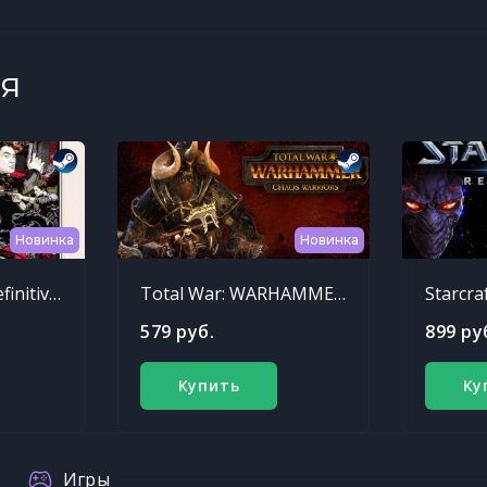
я
Новинка
Новинка
Sleeping Dogs: Definitive Edition
Total War: WARHAMMER - Chaos Warriors Race Pack
Starcra
579 руб.
899 ру
Купить
Ку
Игры