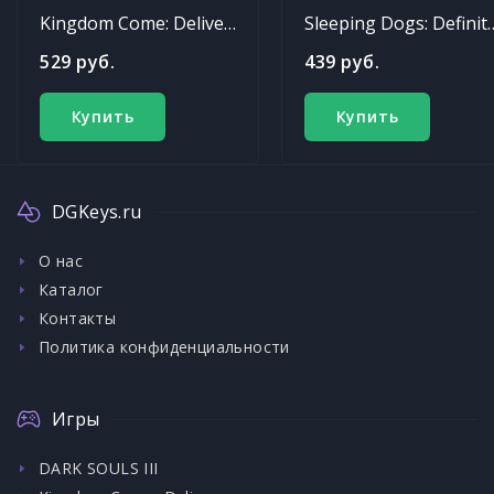
Kingdom Come: Deliverance
Sleeping Dogs: Def
529 руб.
439 руб.
Купить
Купить
DGKeys.ru
О нас
Каталог
Контакты
Политика конфиденциальности
Игры
DARK SOULS III