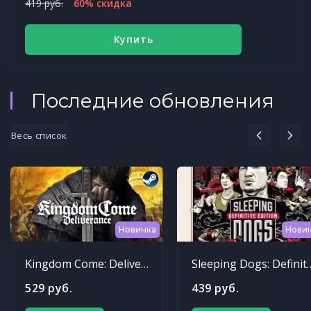
419 руб.
60% скидка
Купить
Последние обновления
Весь список
Новинка
Нови
Kingdom Come: Deliverance
Sleeping Dogs: Def
529 руб.
439 руб.