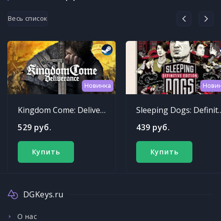
Весь список
Новинка
Нови
Kingdom Come: Deliverance
Sleeping Dogs: Def
529 руб.
439 руб.
Купить
Купить
DGKeys.ru
О нас