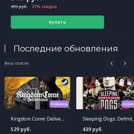
499 руб.
37% скидка
Купить
Последние обновления
Весь список
Новинка
Нови
Kingdom Come: Deliverance
Sleeping Dogs: Def
529 руб.
439 руб.