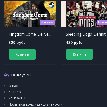
Новинка
Нови
Kingdom Come: Deliverance
Sleeping Dogs: Def
529 руб.
439 руб.
Купить
Купить
DGKeys.ru
О нас
Каталог
Контакты
Политика конфиденциальности