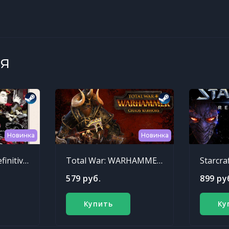
я
Новинка
Новинка
Sleeping Dogs: Definitive Edition
Total War: WARHAMMER - Chaos Warriors Race Pack
Starcra
579 руб.
899 ру
Купить
Ку