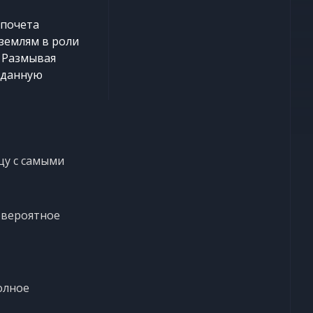
 почета
землям в роли
. Размывая
иданную
цу с самыми
евероятное
олное