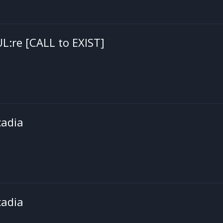
:re [CALL to EXIST]
cadia
cadia