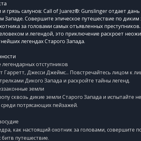
кта
и грязь салунов: Call of Juarez®: Gunslinger отдает дань
м Западе. Совершите эпическое путешествие по диким 
хотника за головами самых отъявленных преступников
еловеком и легендой, это приключение раскроет неож
тнейших легендах Старого Запада.
нности
 легендарных отступников
т Гарретт, Джесси Джеймс... Повстречайтесь лицом к ли
трелками Дикого Запада и раскройте тайны легенд.
еззаконные земли
опу сквозь дикие земли Старого Запада и испытайте н
среди потрясающих пейзажей.
восудие
бедра, как настоящий охотник за головами, совершите п
 битв путешествие.