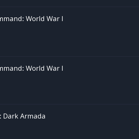
ommand: World War I
ommand: World War I
: Dark Armada