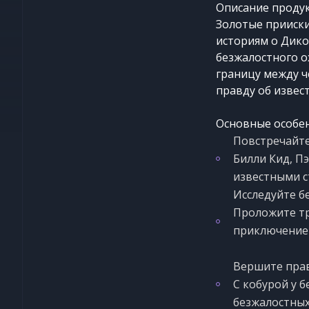
Описание проду
Золотые прииски 
историям о Дико
безжалостного о
границу между ч
правду об извес
Основные особе
Повстречайте
Билли Кид, Пэ
известными с
Исследуйте б
Проложите тр
приключение 
Вершите пра
С кобурой у 
безжалостных