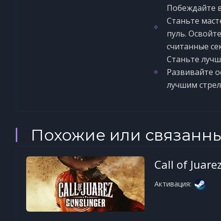
Побеждайте в
Станьте маст
пуль. Освойт
считанные се
Станьте лучш
Развивайте о
лучшим стрел
Похожие или связанн
Call of Juare
Активация: