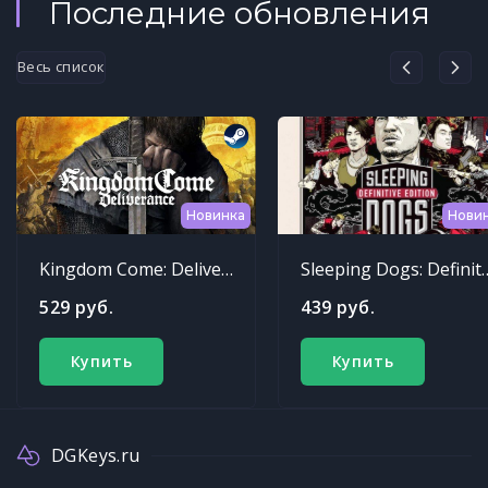
Последние обновления
Весь список
Новинка
Нови
Kingdom Come: Deliverance
Sleeping Dogs: Def
529 руб.
439 руб.
Купить
Купить
DGKeys.ru