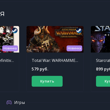
я
Новинка
Новинка
Sleeping Dogs: Definitive Edition
Total War: WARHAMMER - Chaos Warriors Race Pack
Starcra
579 руб.
899 ру
Купить
Ку
Игры