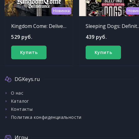
Новинка
Нови
Kingdom Come: Deliverance
Sleeping Dogs: Def
529 руб.
439 руб.
Купить
Купить
DGKeys.ru
О нас
Каталог
Контакты
Политика конфиденциальности
Игры