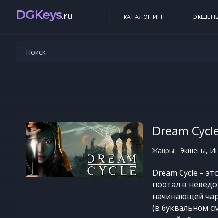
DGKeys
.ru
КАТАЛОГ ИГР
ЭКШЕН
Dream Cycl
Жанры:
Экшены, Ин
Dream Cycle – э
портал в неведо
начинающей чаро
(в буквальном с