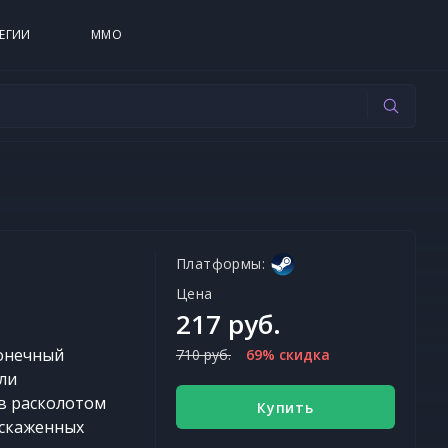
ЕГИИ
MMO
Платформы:
Цена
217 руб.
конечный
710 руб.
69% скидка
оли
в расколотом
Купить
искаженных