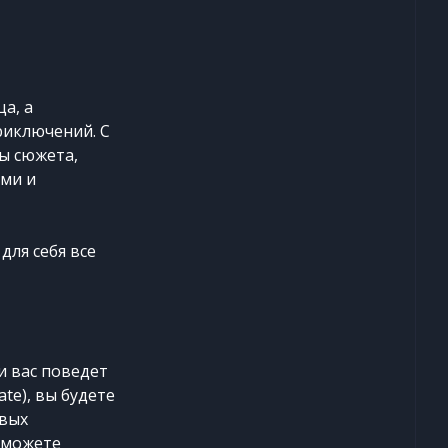
а, а
риключений. С
ы сюжета,
ми и
для себя все
и вас поведет
te), вы будете
овых
 можете