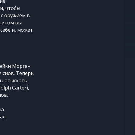
ие.
и, чтобы
 с оружием в
вником вы
себе и, может
ейки Морган
е снов. Теперь
бы отыскать
lph Carter),
нов.
на
сал