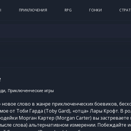
Ы
ПРИКЛЮЧЕНИЯ
RPG
ГОНКИ
СТРАТ
e
ди, Приключенческие игры
то новое слово в жанре приключенческих боевиков, бес
мое от Тоби Гарда (Toby Gard), «отца» Лары Крофт. В р
дейки Морган Картер (Morgan Carter) вы застреваете 
мысле слова) альтернативном измерении. Побеждайте 