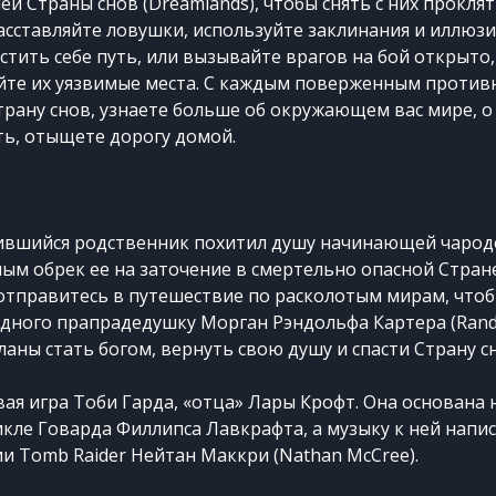
й Страны снов (Dreamlands), чтобы снять с них проклят
асставляйте ловушки, используйте заклинания и иллюзи
стить себе путь, или вызывайте врагов на бой открыто,
яйте их уязвимые места. С каждым поверженным проти
Страну снов, узнаете больше об окружающем вас мире, о 
ыть, отыщете дорогу домой.
ившийся родственник похитил душу начинающей чарод
мым обрек ее на заточение в смертельно опасной Стран
 отправитесь в путешествие по расколотым мирам, что
дного прапрадедушку Морган Рэндольфа Картера (Rando
ланы стать богом, вернуть свою душу и спасти Страну с
вая игра Тоби Гарда, «отца» Лары Крофт. Она основана 
ле Говарда Филлипса Лавкрафта, а музыку к ней напи
и Tomb Raider Нейтан Маккри (Nathan McCree).