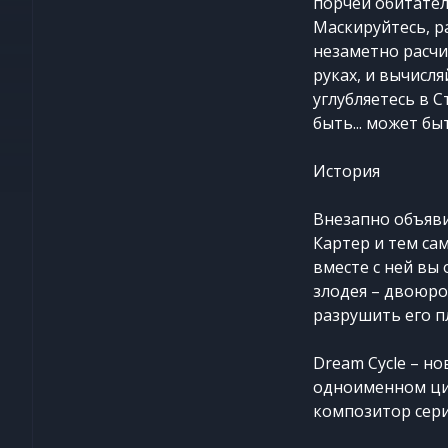
порчей обитателе
Маскируйтесь, р
незаметно расчи
руках, и вычисл
углубляетесь в 
быть... может б
История
Внезапно объяв
Картер и тем са
вместе с ней вы
злодея – двоюро
разрушить его п
Dream Cycle – но
одноименном цик
композитор сери