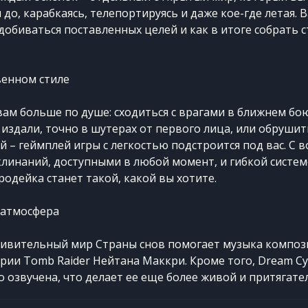
 до, карабкаясь, телепортируясь и даже кое-где летая. 
добиваться поставленных целей и как в итоге собрать 
венном стиле
вам больше по душе: сходиться с врагами в ближнем бо
 издали, точно в шутерах от первого лица, или обрушит
 – геймплей игры с легкостью подстроится под вас. С 
клинаний, доступными в любой момент, и гибкой систе
родейка станет такой, какой вы хотите.
атмосфера
дивительный мир Страны снов помогает музыка компо
рии Tomb Raider Нейтана Маккри. Кроме того, Dream Cy
 озвучена, что делает ее еще более живой и притягате