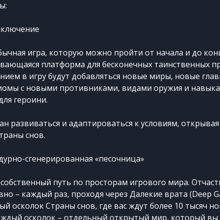
ы:
иключение
обычная игра, которую можно пройти от начала и до конц
вающаяся платформа для бесконечных таинственных п
ием в игру будут добавляться новые миры, новые глав
иомы с новыми противниками, видами оружия и навыка
ля героини.
н развиваться и адаптироваться к условиям, открывая 
траны снов.
дурно-сгенерированная «песочница»
собственный путь по просторам игрового мира. Отчаст
вно – каждый раз, проходя через Далекие врата (Deep Ga
ый осколок Страны снов, где вас ждут более 10 тысяч н
аждый осколок – отдельный открытый мир, который вы