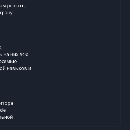
Вам решать,
страну
ю,
ь на них всю
восемью
мой навыков и
зитора
cle
льной.