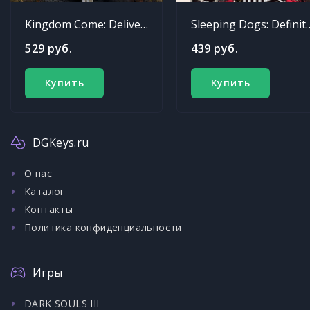
Kingdom Come: Deliverance
Sleeping Dogs: Def
529 руб.
439 руб.
Купить
Купить
DGKeys.ru
О нас
Каталог
Контакты
Политика конфиденциальности
Игры
DARK SOULS III