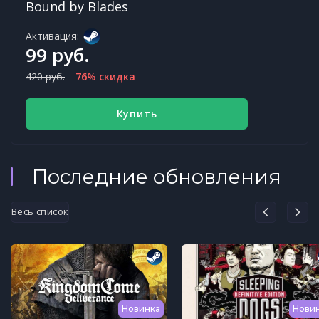
Bound by Blades
Активация:
99 руб.
420 руб.
76% скидка
Купить
Последние обновления
Весь список
Новинка
Нови