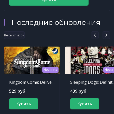
Последние обновления
Весь список
Новинка
Нови
Kingdom Come: Deliverance
Sleeping Dogs: Def
529 руб.
439 руб.
Купить
Купить