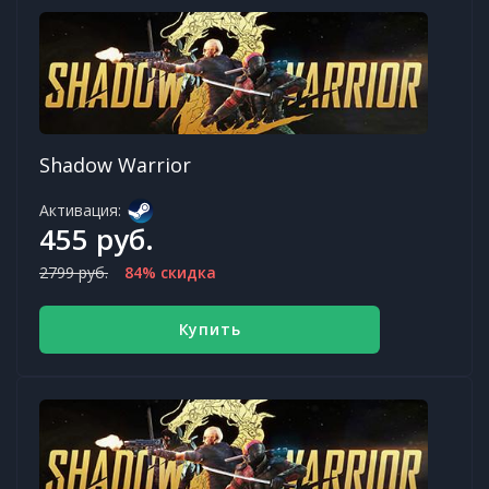
Shadow Warrior
Активация:
455 руб.
2799 руб.
84% скидка
Купить