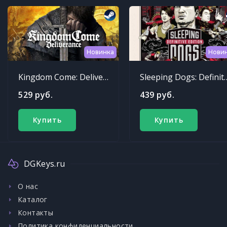
Новинка
Нови
Kingdom Come: Deliverance
Sleeping Dogs: Def
529 руб.
439 руб.
Купить
Купить
DGKeys.ru
О нас
Каталог
Контакты
Политика конфиденциальности