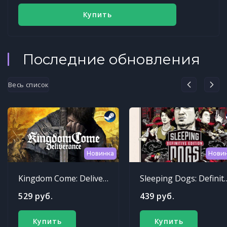
Купить
Последние обновления
Весь список
Новинка
Нови
Kingdom Come: Deliverance
Sleeping Dogs: Def
529 руб.
439 руб.
Купить
Купить