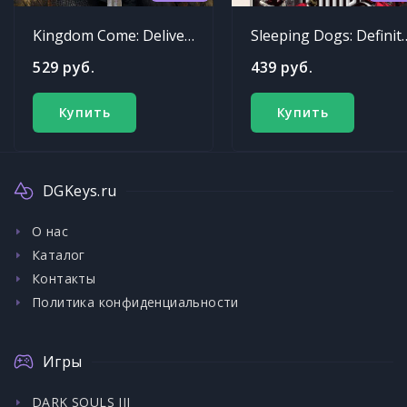
Kingdom Come: Deliverance
Sleeping Dogs: Def
529 руб.
439 руб.
Купить
Купить
DGKeys.ru
О нас
Каталог
Контакты
Политика конфиденциальности
Игры
DARK SOULS III