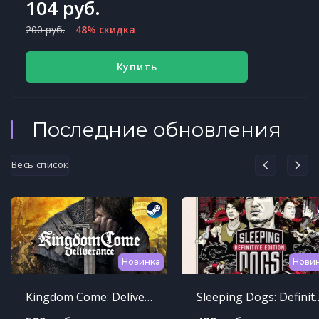
104 руб.
200 руб.
48% скидка
Купить
Последние обновления
Весь список
Новинка
Нови
Kingdom Come: Deliverance
Sleeping Dogs: Def