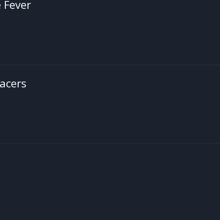
e Fever
Racers