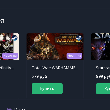
я
Новинка
Новинка
Sleeping Dogs: Definitive Edition
Total War: WARHAMMER - Chaos Warriors Race Pack
Starcra
579 руб.
899 ру
Купить
Ку
Игры