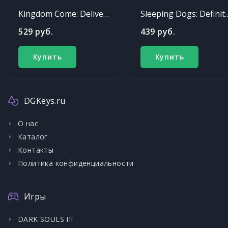
Kingdom Come: Deliverance
Sleeping Dogs: Def
529 руб.
439 руб.
Купить
Купить
DGKeys.ru
О нас
Каталог
Контакты
Политика конфиденциальности
Игры
DARK SOULS III