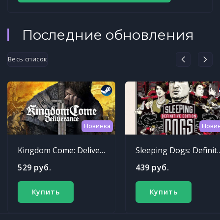
Последние обновления
Весь список
Новинка
Нови
Kingdom Come: Deliverance
Sleeping Dogs: Def
529 руб.
439 руб.
Купить
Купить