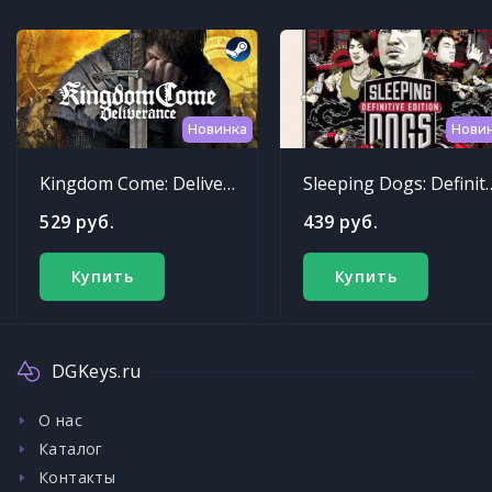
Новинка
Нови
Kingdom Come: Deliverance
Sleeping Dogs: Def
529 руб.
439 руб.
Купить
Купить
DGKeys.ru
О нас
Каталог
Контакты