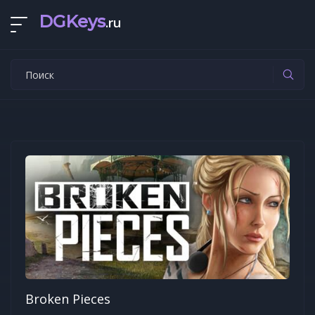
DGKeys
.ru
Broken Pieces