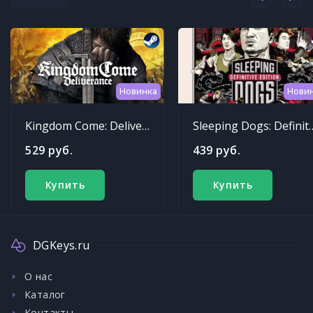
Новинка
Нови
Kingdom Come: Deliverance
Sleeping Dogs: Def
529 руб.
439 руб.
Купить
Купить
DGKeys.ru
О нас
Каталог
Контакты