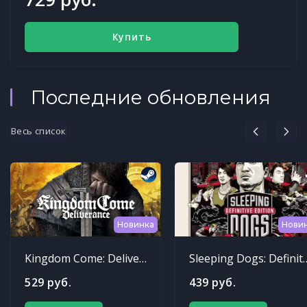
Купить
Последние обновления
Весь список
Новинка
Нови
Kingdom Come: Deliverance
Sleeping Dogs: Def
529 руб.
439 руб.