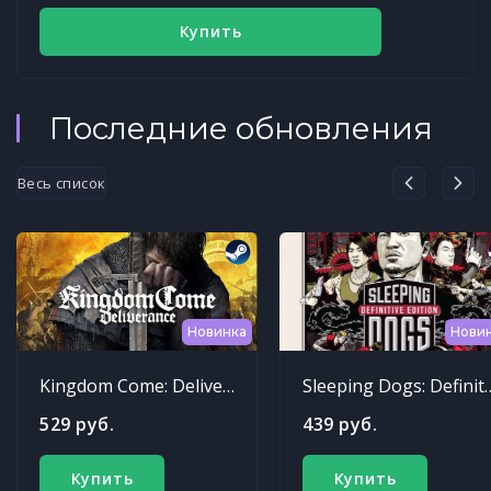
Купить
Последние обновления
Весь список
Новинка
Нови
Kingdom Come: Deliverance
Sleeping Dogs: Def
529 руб.
439 руб.
Купить
Купить